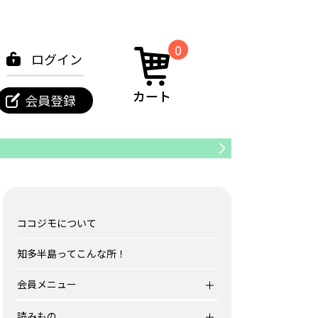
0
ログイン
カート
会員登録
東海市
ココジモについて
知多半島ってこんな所！
会員メニュー
読みもの