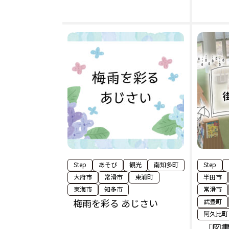
Step
あそび
観光
南知多町
Step
大府市
常滑市
東浦町
半田市
東海市
知多市
常滑市
梅雨を彩る あじさい
武豊町
阿久比町
［図書