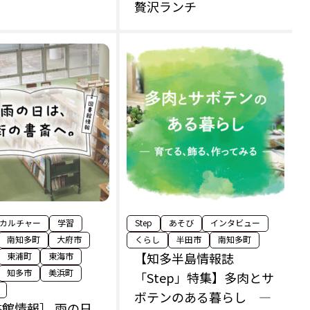
贅沢ランチ
カルチャー
学習
Step
あそび
インタビュー
南知多町
大府市
くらし
半田市
南知多町
【知多半島情報誌
東浦町
東海市
知多市
美浜町
「Step」特集】多肉とサ
ボテンのある暮らし —
館情報］ 雨の日