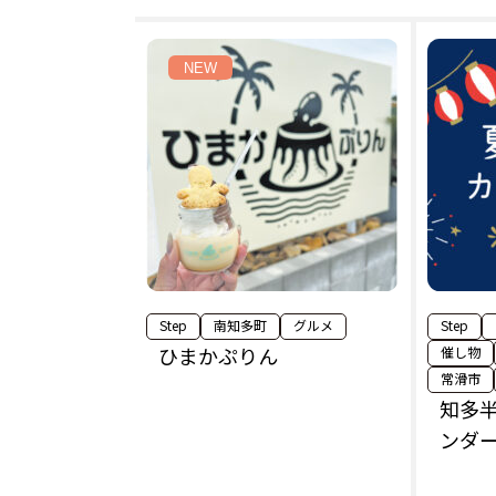
NEW
Step
南知多町
グルメ
Step
ひまかぷりん
催し物
常滑市
知多半
ンダー