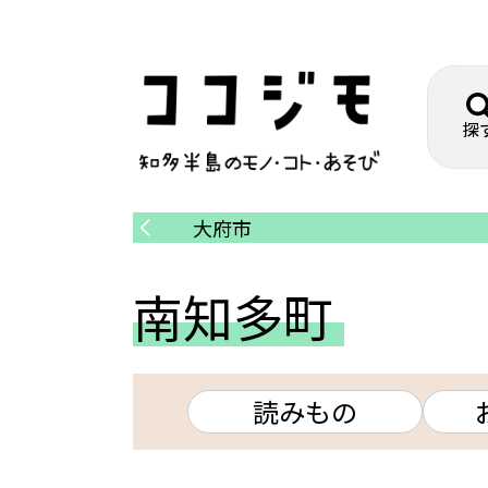
探
大府市
南知多町
読みもの