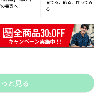
育てる、飾る、作ってみ
街の書斎へ。
る —
もっと見る