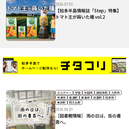
2026.07.01
【知多半島情報誌「Step」特集】
トマト王が蒔いた種 vol.2
カルチャー
学習
半田市
南知多町
大府市
常滑市
東浦町
東海市
武豊町
知多市
美浜町
阿久比町
2026.06.01
［図書館情報］ 雨の日は、街の書
斎へ。