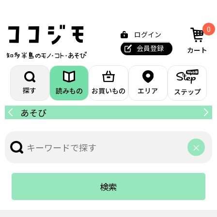
0
ログイン
会員登録
カート
探す
読みもの
お買いもの
エリア
ステップ
あそび
カ
検索