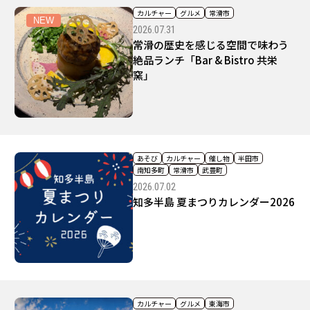
カルチャー
グルメ
常滑市
NEW
2026.07.31
常滑の歴史を感じる空間で味わう
絶品ランチ「Bar & Bistro 共栄
窯」
あそび
カルチャー
催し物
半田市
南知多町
常滑市
武豊町
2026.07.02
知多半島 夏まつりカレンダー2026
カルチャー
グルメ
東海市