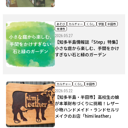
あそび
カルチャー
くらし
学習
半田市
常滑市
2026.05.27
【知多半島情報誌「Step」特集】
小さな庭から楽しむ、手間をかけ
すぎない石と緑のガーデン
カルチャー
くらし
半田市
2026.05.22
【知多半島・半田市】高校生の娘
が本革財布づくりに挑戦！レザー
小物ハンドメイド・ランドセルリ
メイクのお店「himi leather」