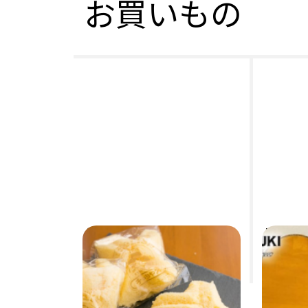
お買いもの
Thre
チロリヤン（10個）
ター SUZ
洋菓子チロリヤン
鈴木バイ
2,376円
(税込)