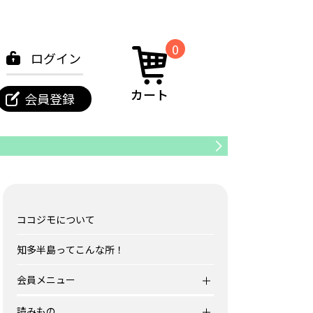
0
ログイン
カート
会員登録
南知多町
ココジモについて
知多半島ってこんな所！
会員メニュー
読みもの