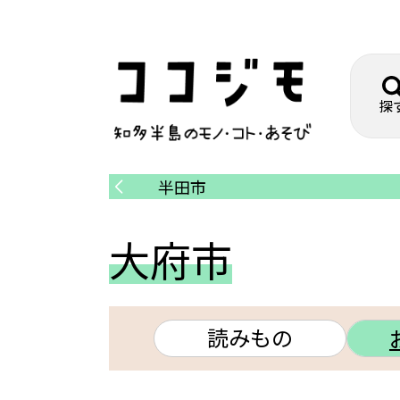
探
半田市
大府市
読みもの