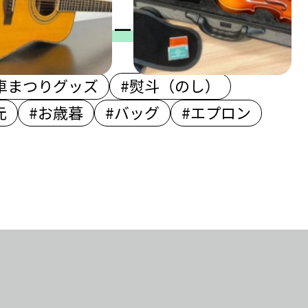
されるキーワード
車まつりグッズ
#熨斗（のし）
元
#お歳暮
#バッグ
#エプロン