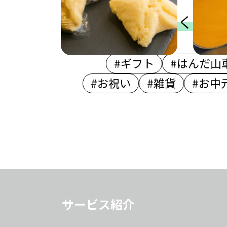
よく検索
#ギフト
#はんだ山
#お祝い
#雑貨
#お中
サービス紹介