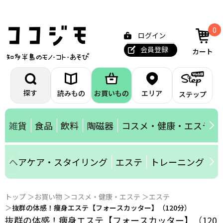
0
ログイン
会員登録
カート
探す
読みもの
お買いもの
エリア
ステップ
雑貨
食品
飲料
陶磁器
コスメ・健康・エステ
ヘアケア・スタイリング
エステ
トレーニングジム
トップ
お買い物
コスメ・健康・エステ
エステ
抜群の体感！痩身エステ【フォースカッター】（120分）
抜群の体感！痩身エステ【フォースカッター】（120