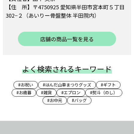
【住 所】〒4750925 愛知県半田市宮本町５丁目
302−２（あいりー骨盤整体 半田院内）
店舗の商品一覧を見る
よく検索されるキーワード
#お祝い
#はんだ山車まつりグッズ
#ギフト
#お歳暮
#雑貨
#エプロン
#熨斗（のし）
#お中元
#バッグ