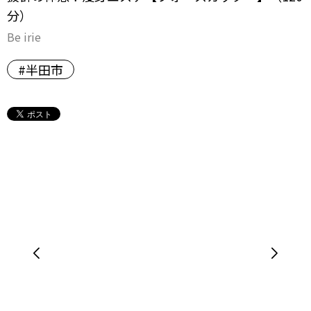
分）
Be irie
#半田市