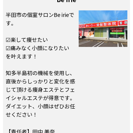
半田市の個室サロンBe irieで
す。
☑楽して痩せたい
☑痛みなく小顔になりたい
を叶えます！
知多半島初の機械を使用し、
直後からしっかりと変化を感
じて頂ける痩身エステとフェ
イシャルエステが得意です。
ダイエット、小顔はぜひお任
せください！
【責任者】田中 美奈