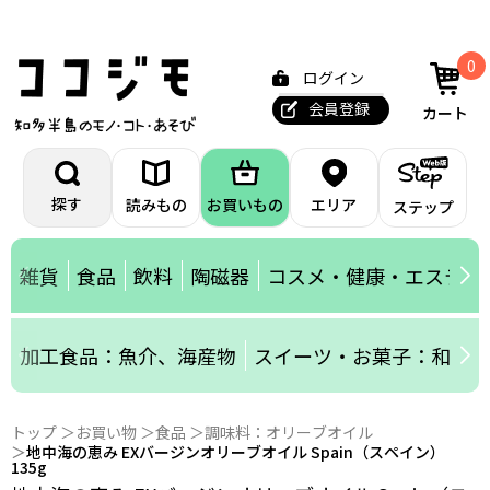
0
ログイン
会員登録
カート
探す
読みもの
お買いもの
エリア
ステップ
雑貨
食品
飲料
陶磁器
コスメ・健康・エステ
加工食品：魚介、海産物
スイーツ・お菓子：和菓子
トップ
お買い物
食品
調味料：オリーブオイル
地中海の恵み EXバージンオリーブオイル Spain（スペイン）
135g