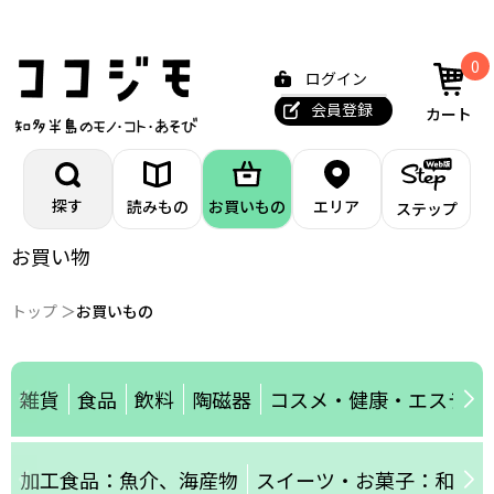
0
ログイン
会員登録
カート
探す
読みもの
お買いもの
エリア
ステップ
お買い物
トップ
お買いもの
雑貨
食品
飲料
陶磁器
コスメ・健康・エステ
加工食品：魚介、海産物
スイーツ・お菓子：和菓子