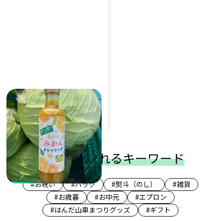
美浜のみかんドレッシン
グ2本入
農家さいとう
1,296円
(税込)
よく検索されるキーワード
#お祝い
#バッグ
#熨斗（のし）
#雑貨
#お歳暮
#お中元
#エプロン
#はんだ山車まつりグッズ
#ギフト