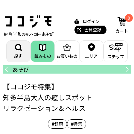
0
ログイン
会員登録
カート
探す
読みもの
お買いもの
エリア
ステップ
あそび
カ
【ココジモ特集】
知多半島大人の癒しスポット
リラクゼーション＆ヘルス
#健康
#特集