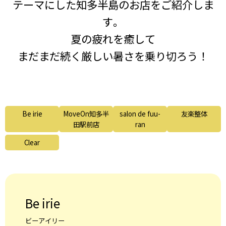
テーマにした知多半島のお店をご紹介しま
す。
夏の疲れを癒して
まだまだ続く厳しい暑さを乗り切ろう！
Be irie
MoveOn知多半
salon de fuu-
友楽整体
田駅前店
ran
Clear
Be irie
ビーアイリー