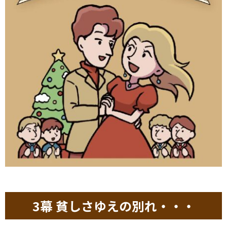
3幕 貧しさゆえの別れ・・・