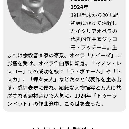
1924年
19世紀末から20世紀
初頭にかけて活躍し
たイタリアオペラの
代表的作曲家ジャコ
モ・プッチーニ。生
まれは宗教音楽家の家系。オペラ「アイーダ」に
影響を受け、オペラ作曲家に転身。「マノン・レ
スコー」での成功を機に「ラ・ボエーム」や「ト
スカ」、「蝶々夫人」など次々と代表作を生み出
す。感情表現に優れ、繊細な人物描写と万人に共
感される題材選びで人気に。1924年「トゥーラ
ンドット」の作曲途中、この世を去った。