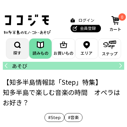
0
ログイン
会員登録
カート
探す
読みもの
お買いもの
エリア
ステップ
あそび
カ
【知多半島情報誌「Step」特集】
知多半島で楽しむ音楽の時間 オペラは
お好き？
#Step
#音楽