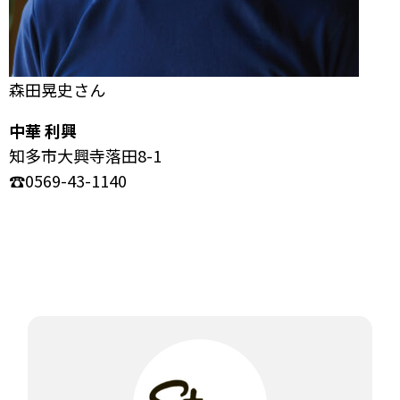
森田晃史さん
中華 利興
知多市大興寺落田8-1
☎︎0569-43-1140