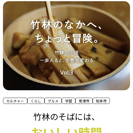
カルチャー
くらし
グルメ
学習
常滑市
知多市
竹林のそばには、
おいしい時間