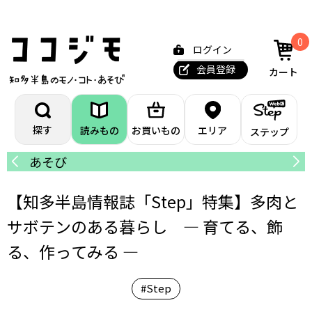
0
ログイン
会員登録
カート
探す
読みもの
お買いもの
エリア
ステップ
あそび
カ
【知多半島情報誌「Step」特集】多肉と
サボテンのある暮らし — 育てる、飾
る、作ってみる —
#Step