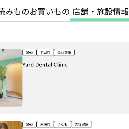
読みもの
お買いもの
店舗・施設情報
Step
半田市
美容健康
Yard Dental Clinic
Step
東海市
子ども
美容健康