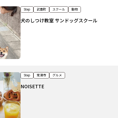
Step
武豊町
スクール
動物
犬のしつけ教室 サンドッグスクール
Step
常滑市
グルメ
NOISETTE