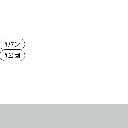
#パン
#公園