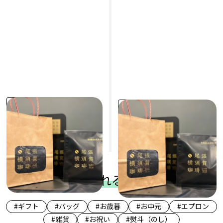
#ギフト
#ギフト
尾張横須賀珈琲 コーヒー
尾張横須賀珈琲 コーヒー
バッグ 20 包
バッグ 10 包
LIVE CAFE ニシマルヤ
LIVE CAFE ニシマルヤ
4,980円
2,500円
(税込)
(税込)
よく検索されるキーワード
#ギフト
#バッグ
#お歳暮
#お中元
#エプロン
#雑貨
#お祝い
#熨斗（のし）