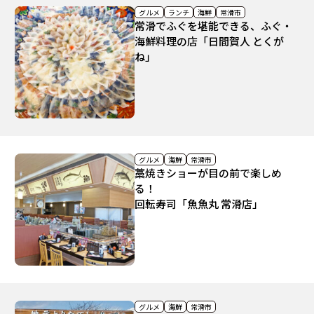
グルメ
ランチ
海鮮
常滑市
常滑でふぐを堪能できる、ふぐ・
海鮮料理の店「日間賀人 とくが
ね」
グルメ
海鮮
常滑市
藁焼きショーが目の前で楽しめ
る！
回転寿司「魚魚丸 常滑店」
グルメ
海鮮
常滑市