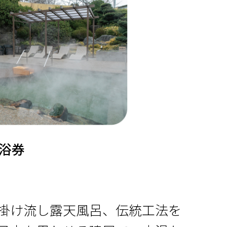
入浴券
掛け流し露天風呂、伝統工法を