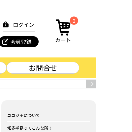
0
ログイン
カート
会員登録
お問合せ
クーポン
ココジモについて
知多半島ってこんな所！