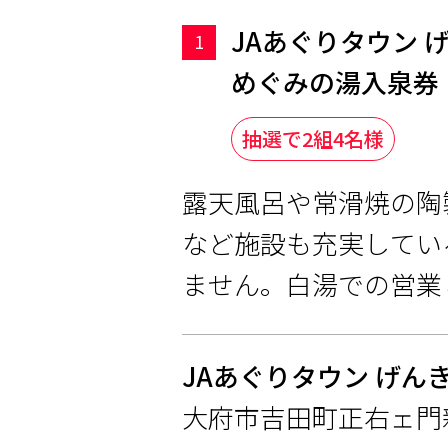
JAあぐりタウン 
1
めぐみの湯入泉券
抽選で2組4名様
露天風呂や常滑焼の陶
など施設も充実してい
ません。白湯での営業
JAあぐりタウン げん
大府市吉田町正右ェ門新田1-