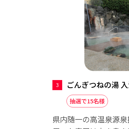
ごんぎつねの湯 
3
抽選で15名様
県内随一の高温泉源泉