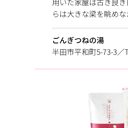
用いた家屋は古き良き
らは大きな梁を眺めな
ごんぎつねの湯
半田市平和町5-73-3／TEL