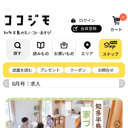
0
ログイン
会員登録
カート
探す
読みもの
お買いもの
エリア
ステップ
誌面を読む
プレゼント
クーポン
お問合せ
8月号：求人