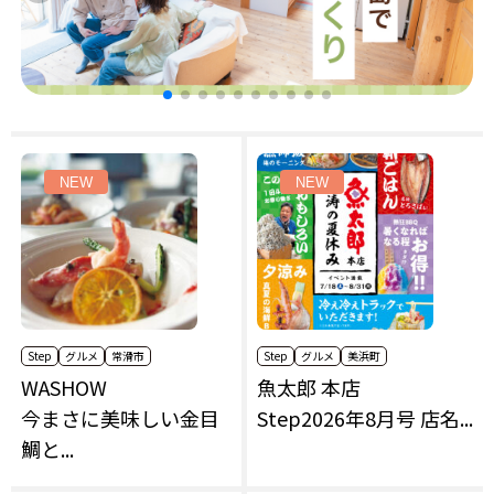
NEW
NEW
Step
グルメ
常滑市
Step
グルメ
美浜町
WASHOW
魚太郎 本店
今まさに美味しい金目
Step2026年8月号 店名...
鯛と...