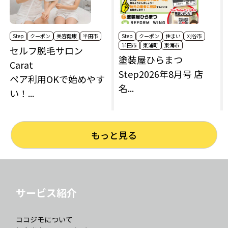
Step
クーポン
美容健康
半田市
Step
クーポン
住まい
刈谷市
半田市
東浦町
東海市
セルフ脱毛サロン
塗装屋ひらまつ
Carat
Step2026年8月号 店
ペア利用OKで始めやす
名...
い！...
もっと見る
サービス紹介
ココジモについて