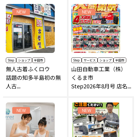
NEW
NEW
Step
ショップ
半田市
Step
サービス
ショップ
半田市
無人古着ふくロウ
山田自動車工業（株）
話題の知多半島初の無
くるま市
人古...
Step2026年8月号 店名...
NEW
NEW