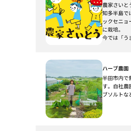
農家さいと
知多半島で
ックセニョ
に栽培。
今では「うま
ハーブ農園
半田市内で
す。自社農
ブソルトな