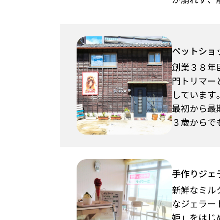
ペットショ
創業３８年
門トリマー
しています
最初から最
３歳からでも
手作りジェ
新鮮なミル
なジェラー
姫」をはじ