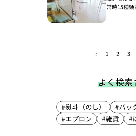
常時15種類
‹
1
2
3
よく検索
#熨斗（のし）
#バッ
#エプロン
#雑貨
#