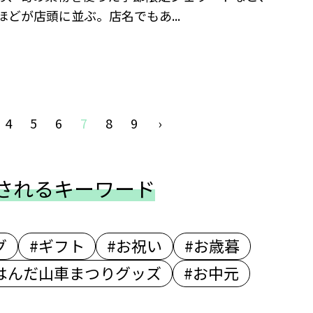
ほどが店頭に並ぶ。店名でもあ...
4
5
6
7
8
9
›
されるキーワード
グ
#ギフト
#お祝い
#お歳暮
はんだ山車まつりグッズ
#お中元