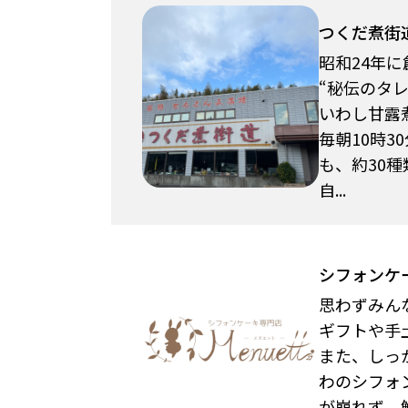
つくだ煮街
昭和24年
“秘伝のタ
いわし甘露
毎朝10時3
も、約30
自...
シフォンケ
思わずみん
ギフトや手
また、しっ
わのシフォ
が崩れず、解.