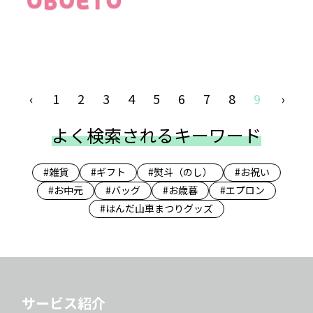
‹
1
2
3
4
5
6
7
8
9
›
よく検索されるキーワード
#雑貨
#ギフト
#熨斗（のし）
#お祝い
#お中元
#バッグ
#お歳暮
#エプロン
#はんだ山車まつりグッズ
サービス紹介