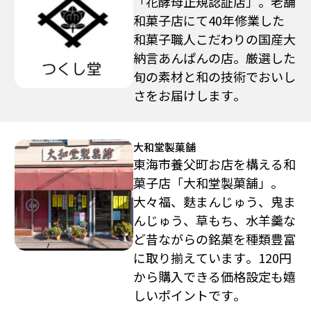
「花酵母正規認証店」。老舗
和菓子店にて40年修業した
和菓子職人こだわりの国産大
納言あんぱんの店。厳選した
旬の素材と和の技術でおいし
さをお届けします。
大和堂製菓舗
東海市養父町お店を構える和
菓子店「大和堂製菓舗」。
大々福、麩まんじゅう、鬼ま
んじゅう、草もち、水羊羹な
ど昔ながらの銘菓を種類豊富
に取り揃えています。120円
から購入できる価格設定も嬉
しいポイントです。