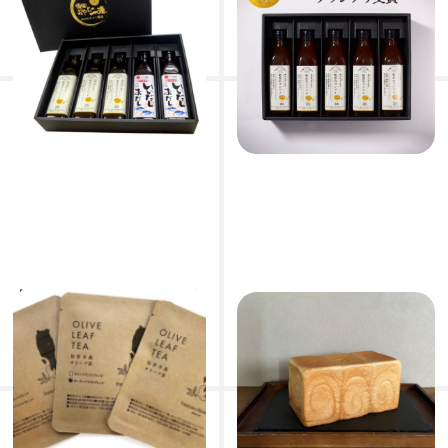
コンソメ３本、いいだし
コンソメ ５本セット
おだし２本セット
株式会社ヤマミ醸造
株式会社ヤマミ醸造
6,480円
4,968円
(税込)
(税込)
知多半島オリーブ茶 お試
ゆめあかり食パン
し3種パック×２セット
つくし堂
frantoio-chithanto フラン
1,000円
トイオ・チタハントウ
(税込)
1,620円
(税込)