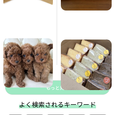
共活（ともかつ）ノート
シフォンケーキ おまか
講座
せ15個セット
ペットショップポッケ
シフォンケーキ専門店 メヌエッ
ト
19,800円
(税込)
4,399円
(税込)
もっと見る
よく検索されるキーワード