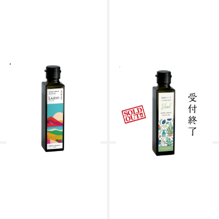
地中海の恵み EXバージ
frantoio-chithanto 岩
ンオリーブオイル
滑オリーブオイル
Lazio（ラツィオ）135g
Blend（エキストラバー
frantoio-chithanto フラン
ジンオリーブオイル）
トイオ・チタハントウ
135g
frantoio-chithanto フラント
1,728円
イオ・チタハントウ
(税込)
3,240円
(税込)