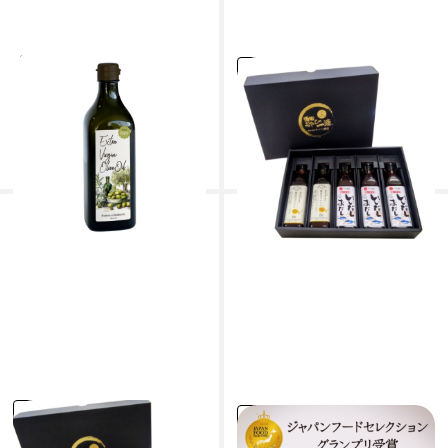
frantoio-chithanto エ
#ギフト
#熨斗（のし）
キストラバージンオリー
機能性表示食品 魅惑の
ブオイル（イタリア ラツ
コンソメ2本、いいだしお
ィオ産）450g
だし3本セット
frantoio-chithanto フラン
株式会社ヤマミ醸造
トイオ・チタハントウ
4,212円
3,240円
(税込)
(税込)
#ギフト
#熨斗（のし）
#ギフト
#熨斗（のし）
機能性表示食品 魅惑の
機能性表示食品 魅惑の