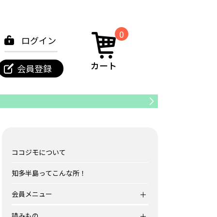
0
ログイン
カート
会員登録
東海市
ココジモについて
知多半島ってこんな所！
会員メニュー
レジャー
読みもの