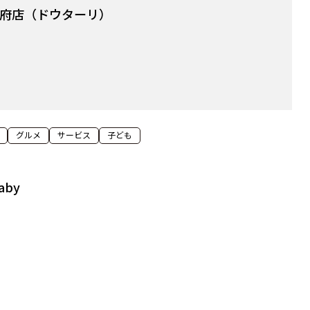
I大府店（ドウターリ）
グルメ
サービス
子ども
aby