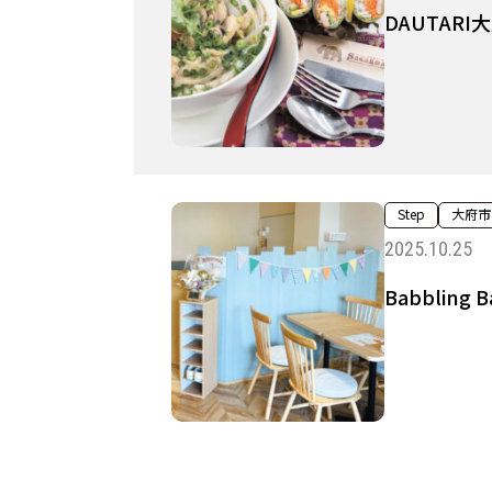
DAUTAR
Step
大府市
2025.10.25
Babbling B