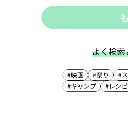
よく検索
#映画
#祭り
#
#キャンプ
#レシピ