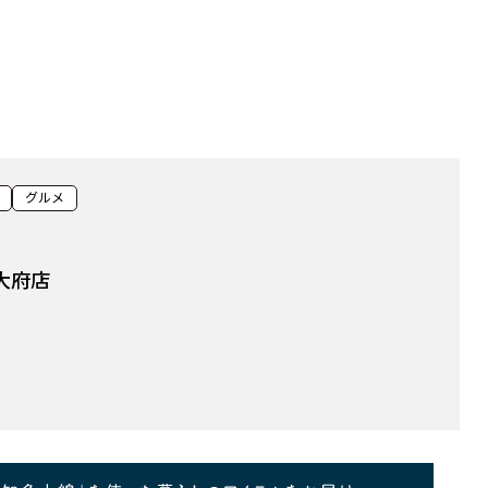
グルメ
大府店