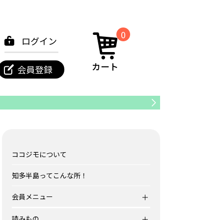
0
ログイン
カート
会員登録
カフェ
ココジモについて
知多半島ってこんな所！
会員メニュー
読みもの